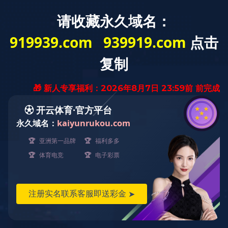
开云在线官网为您免费提供
沈阳开云在线官网(中国)工程
,开云在线官网
开云在线官网(中国)
关于我们