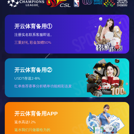
开云在线官网(中国)工程类
医疗器械
手术室
食品厂开云在线官网(中国)车间
中央厨房
电子车间
实验室
洁净室开云在线官网(中国)类
联系我们
15904086888