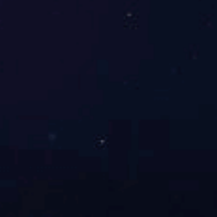
配套服务
一体化全方位运营服务
集生产、销售、工程安装为一体经营
板材无中间商赚差价，并配有专业开云在线官网(中国)