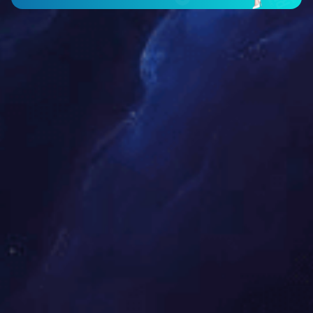
15904086888
手工开云在线
开云在线官