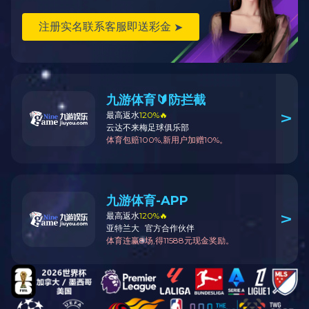
热门关键词：
手工岩棉开云在线官网(中国)板
机制岩棉开云在线官网(中国)板
本公司竭诚为医药制品，医疗卫生，生物化学，保健食品，机械电
PRODUCT
吉腾开云在线官网
(中国)
开云在线官网(中国)板类
机制开云在线官网(中国)板