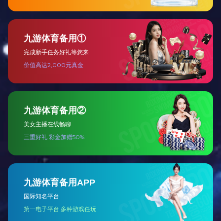
机制岩棉开云
硅岩开云在线
专业生产开云在线官网(中国)板
彩板
我们是一家专业生产优质的开云在线官网(中国)板