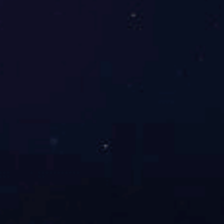
配套服务
一体化全方位运营服务
集生产、销售、工程安装为一体经营
板材无中间商赚差价，并配有专业开云在线官网(中国)