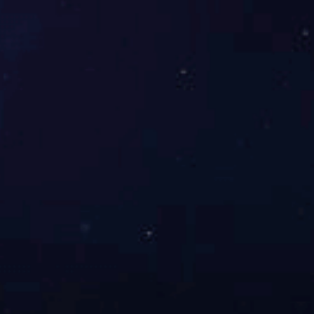
联系我们
开云在线官网
电话：15904086888