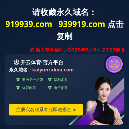
开云在线官网为您免费提供
沈阳开云在线官网(中国)工程
,开云在线官网
开云在线官网(中国)
关于我们