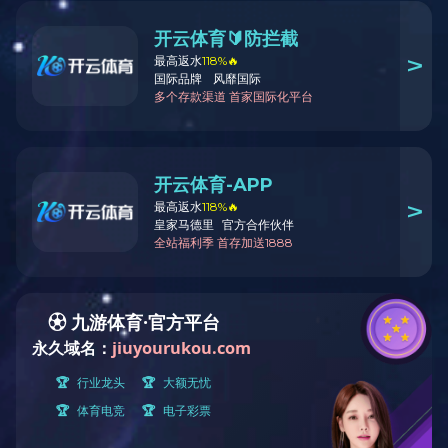
首页
>
机制开云在线官网(中国)板
>
硫氧镁板
开云在线官网(中国)板类
机制开云在线官网(中国)板
开云
来源：/