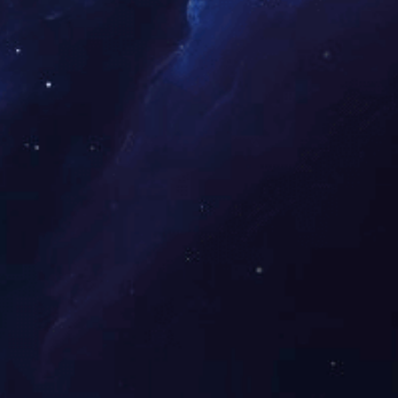
药厂开云在线官网(中国)工程