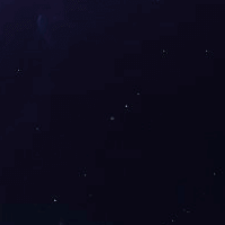
药厂开云在线官网(中国)