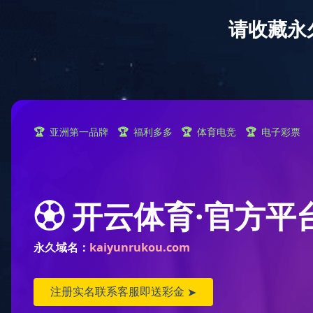
开云在线官网为您免费提供
沈阳开云在线官网(中国)工程
,开
开云在线官网(中国)
关于我们