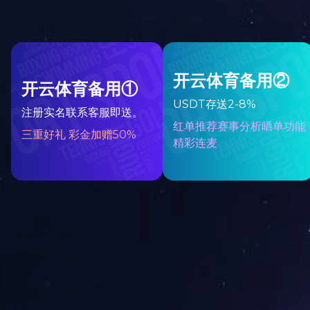
上一个：
药厂开云在线官网(中国)工程
相关新闻
开云在线官网(中国)板厂家：升级适配多元需求
洁净室开云在线官网(中国)：升级助力多领域发展
开云在线官网(中国)工程：洁净环境成关键保障​
相关产品