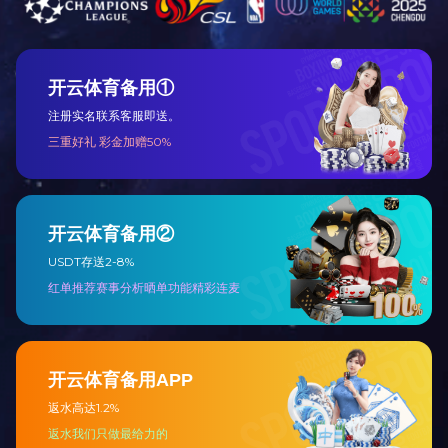
开云在线官网(中国)工程
制药