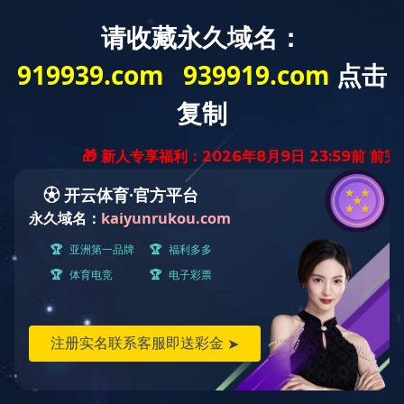
开云在线官网为您免费提供
沈阳开云在线官网(中国)工程
,开云在线官网
开云在线官网(中国)
关于我们