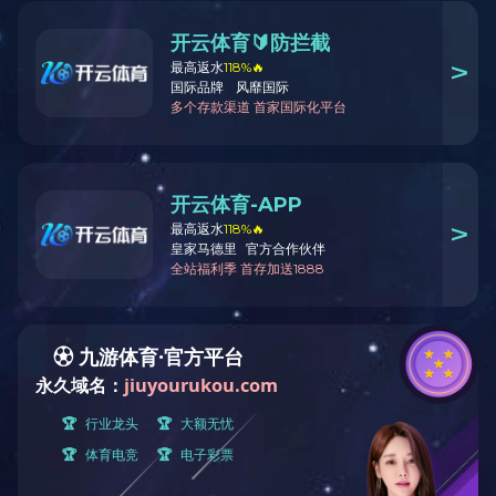
首页
>
开云在线官网(中国)工程类
>
医药开云在线官网(中国)工程
开云在线官网(中国)板类
机制开云在线官网(中国)板
开云
来源：/